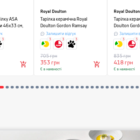
Royal Doulton
Royal Doulton
рілку ASA
Тарілка керамічна Royal
Тарілка кера
ри 46х33 см,
Doulton Gordon Ramsay
Doulton Gor
MAZE, діаметр 22 см, світло-
MAZE, діамет
ук
Залишити відгук
Залишити в
сірий
сірий
3
3
3
3
3
3
705
грн
835
грн
353
грн
418
грн
Є в наявності
Є в наявності