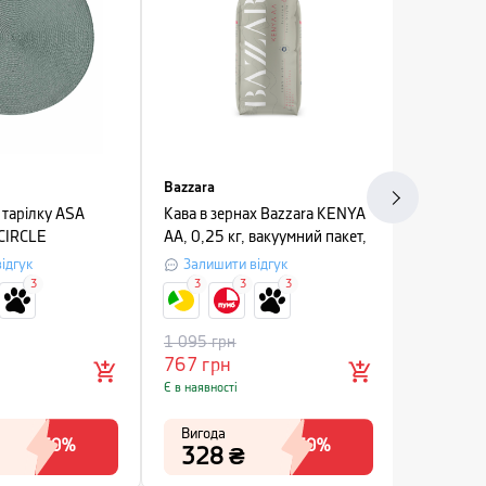
Bazzara
OXO
д тарілку ASA
Кава в зернах Bazzara KENYA
Ніж для я
:CIRCLE
AA, 0,25 кг, вакуумний пакет,
VEGETABL
діаметр 38 см,
червоний
білий
ідгук
Залишити відгук
Залиши
3
3
3
3
3
1 095
грн
675
грн
767
грн
405
гр
Є в наявності
Є в наявнос
Вигода
Вигода
-
50
%
-
30
%
328
₴
270