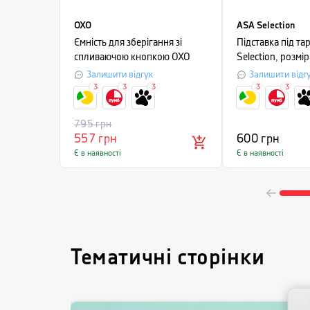
OXO
ASA Selection
Ємність для зберігання зі
Підставка під та
спливаючою кнопкою OXO
Selection, розмі
FOOD STORAGE,
сірий
Залишити відгук
Залишити відг
10,5х10,5х16 см, об'єм 1 л,
3
3
3
3
3
прозорий з білим
795
грн
557
грн
600
грн
Є в наявності
Є в наявності
Тематичні сторінки