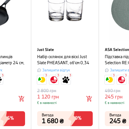
Just Slate
ASA Selection
млинців
Набір склянок для віскі Just
Підставка пі
діаметр 24 см,
Slate PHEASANT, об'єм 0,34
Selection RE
л, прозорий, 2 шт
PLACEMATS, 
ук
Залишити відгук
Залишити в
зелений
3
3
3
3
3
3
2 800
грн
490
грн
1 120
грн
245
грн
Є в наявності
Є в наявності
Вигода
Вигода
-
45
%
-
60
%
1 680
₴
245
₴