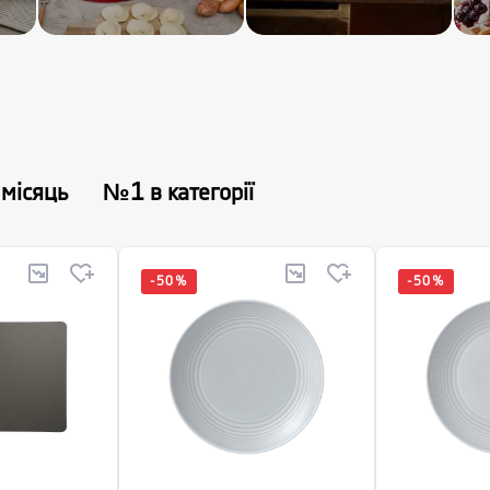
 місяць
№1 в категорії
-
50
%
-
50
%