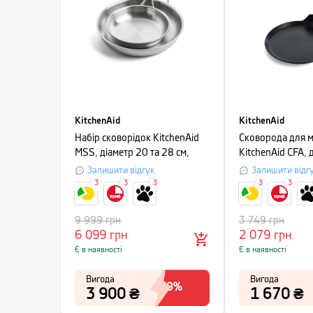
KitchenAid
KitchenAid
Набір сковорідок KitchenAid
Сковорода для 
MSS, діаметр 20 та 28 см,
KitchenAid CFA, 
сріблястий, 2 шт.
чорний
Залишити відгук
Залишити відг
3
3
3
3
3
9 999
грн
3 749
грн
6 099
грн
2 079
грн
Є в наявності
Є в наявності
Вигода
Вигода
-
39
%
3 900
₴
1 670
₴