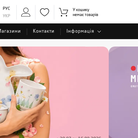
РУС
У кошику
немає товарів
УКР
Магазини
Контакти
Інформація