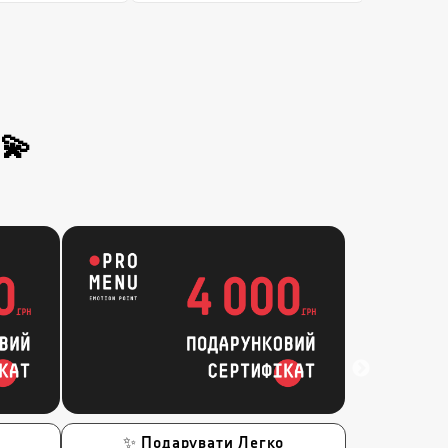
 💫
✨ Подарувати Легко
✨ По