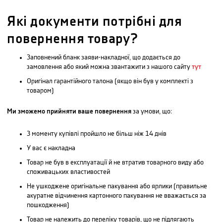
Які документи потрібні для
повернення товару?
Заповнений бланк заяви-накладної, що додається до
замовлення або який можна звантажити з нашого сайту
тут
Оригінал гарантійного талона (якщо він був у комплекті з
товаром)
Ми зможемо прийняти ваше повернення
за умови, що:
З моменту купівлі пройшло не більш ніж 14 днів
У вас є накладна
Товар не був в експлуатації й не втратив товарного виду або
споживацьких властивостей
Не ушкоджене оригінальне пакування або ярлики (правильне
акуратне відчинення картонного пакування не вважається за
пошкодження)
Товар не належить до переліку товарів, що не підлягають