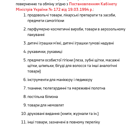
поверненню та обміну згідно з
П​остановленням Кабінету
Міністрів України № 172 від 19.03.1994 р.
:
продовольчі товари, лікарські препарати та засоби,
предмети самогігієни
парфумерно-косметичні вироби, товари в аерозольному
пакуванні
дитячі іграшки м’які, дитячі іграшки гумові надувні
рукавички, рукавиці
предмети особистої гігієни (леза, зубні щітки, масажні
щітки, шпильки, бігуді для волосся та інші аналогічні
товари)
інструменти для манікюру і педикюру
тканини, тюлегардинні та мереживні полотна
постільна білизна
товари для немовлят
друковані видання (книги, журнали та ін.)
інші товари, зазначені в повному переліку