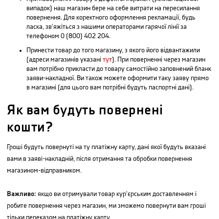
випадок) наш магазин бере на себе витрати на пересилання
повернення. Для коректного оформлення рекламації, будь
ласка, зв'яжіться з нашими операторами гарячої лінії за
телефоном 0 (800) 402 204.
Принести товар до того магазину, з якого його відвантажили
(адреси магазинів указані
тут
). При поверненні через магазин
вам потрібно прикласти до товару самостійно заповнений бланк
заяви-накладної. Ви також можете оформити таку заяву прямо
в магазині (для цього вам потрібні будуть паспортні дані).
Як вам будуть повернені
кошти?
Гроші будуть повернуті на ту платіжну карту, дані якої будуть вказані
вами в заяві-накладній, після отримання та обробки повернення
магазином-відправником.
Важливо:
якщо ви отримували товар кур'єрським доставленням і
робите повернення через магазин, ми зможемо повернути вам гроші
тільки переказом на платіжну карту.