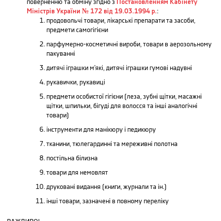
поверненню та обміну згідно з
П​остановленням Кабінету
Міністрів України № 172 від 19.03.1994 р.
:
продовольчі товари, лікарські препарати та засоби,
предмети самогігієни
парфумерно-косметичні вироби, товари в аерозольному
пакуванні
дитячі іграшки м’які, дитячі іграшки гумові надувні
рукавички, рукавиці
предмети особистої гігієни (леза, зубні щітки, масажні
щітки, шпильки, бігуді для волосся та інші аналогічні
товари)
інструменти для манікюру і педикюру
тканини, тюлегардинні та мереживні полотна
постільна білизна
товари для немовлят
друковані видання (книги, журнали та ін.)
інші товари, зазначені в повному переліку