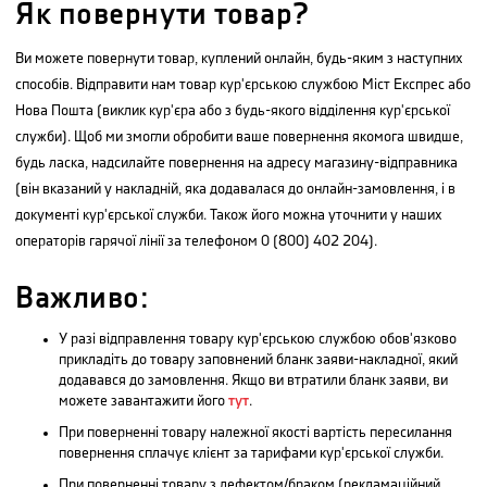
Як повернути товар?
Ви можете повернути товар, куплений онлайн, будь-яким з наступних
способів. Відправити нам товар кур'єрською службою Міст Експрес або
Нова Пошта (виклик кур'єра або з будь-якого відділення кур'єрської
служби). Щоб ми змогли обробити ваше повернення якомога швидше,
будь ласка, надсилайте повернення на адресу магазину-відправника
(він вказаний у накладній, яка додавалася до онлайн-замовлення, і в
документі кур'єрської служби. Також його можна уточнити у наших
операторів гарячої лінії за телефоном 0 (800) 402 204).
Важливо:
У разі відправлення товару кур'єрською службою обов'язково
прикладіть до товару заповнений бланк заяви-накладної, який
додавався до замовлення. Якщо ви втратили бланк заяви, ви
можете завантажити його
тут
.
При поверненні товару належної якості вартість пересилання
повернення сплачує клієнт за тарифами кур'єрської служби.
При поверненні товару з дефектом/браком (рекламаційний