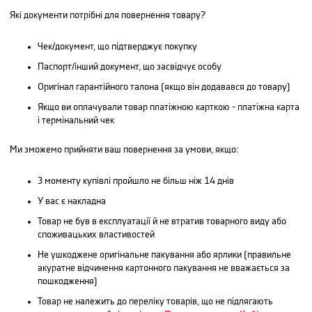
Які документи потрібні для повернення товару?
Чек/документ, що підтверджує покупку
Паспорт/інший документ, що засвідчує особу
Оригінал гарантійного талона (якщо він додавався до товару)
Якщо ви оплачували товар платіжною карткою - платіжна карта
і термінальний чек
Ми зможемо прийняти ваш повернення за умови, якщо:
З моменту купівлі пройшло не більш ніж 14 днів
У вас є накладна
Товар не був в експлуатації й не втратив товарного виду або
споживацьких властивостей
Не ушкоджене оригінальне пакування або ярлики (правильне
акуратне відчинення картонного пакування не вважається за
пошкодження)
Товар не належить до переліку товарів, що не підлягають