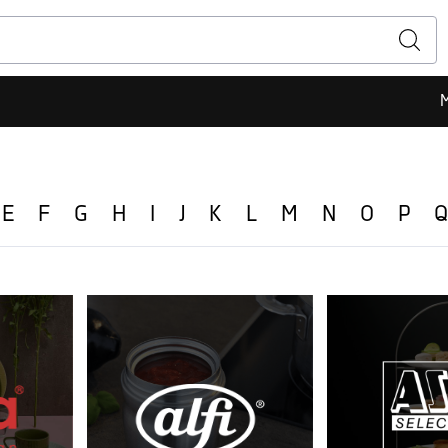
E
F
G
H
I
J
K
L
M
N
O
P