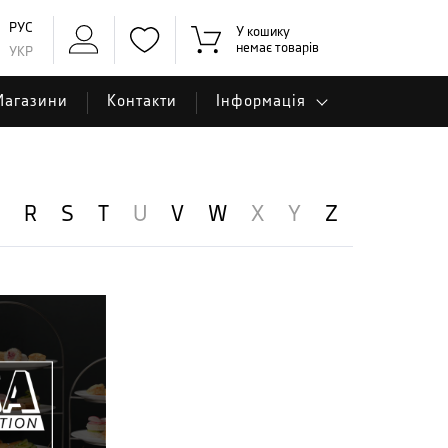
РУС
У кошику
немає товарів
УКР
Магазини
Контакти
Інформація
Q
R
S
T
U
V
W
X
Y
Z