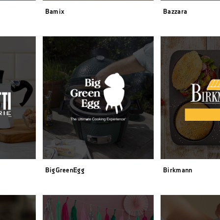
Bamix
Bazzara
BigGreenEgg
Birkmann