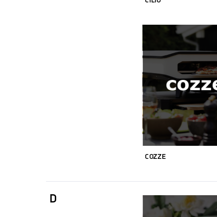
CILIO
COZZE
D