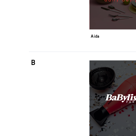
Aida
B