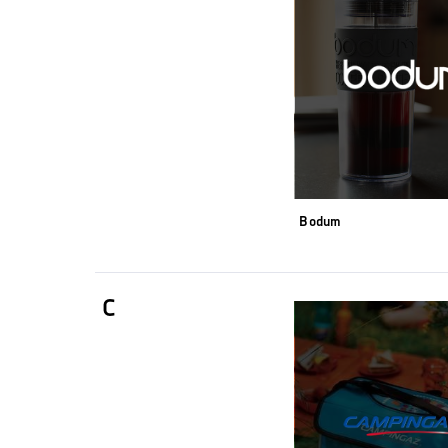
Bodum
C