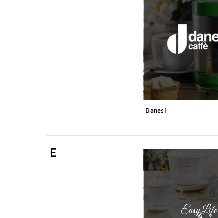
Danesi
E