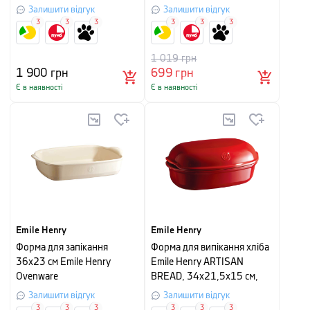
Залишити відгук
Залишити відгук
3
3
3
3
3
3
1 019
грн
1 900
грн
699
грн
Є в наявності
Є в наявності
Emile Henry
Emile Henry
Форма для запікання
Форма для випікання хліба
36x23 см Emile Henry
Emile Henry ARTISAN
Ovenware
BREAD, 34x21,5x15 см,
червоний
Залишити відгук
Залишити відгук
3
3
3
3
3
3