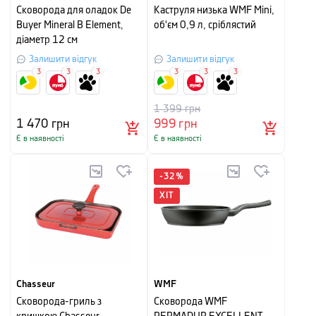
Сковорода для оладок De
Каструля низька WMF Mini,
Buyer Mineral B Element,
об'єм 0,9 л, сріблястий
діаметр 12 см
Залишити відгук
Залишити відгук
3
3
3
3
3
3
1 399
грн
1 470
грн
999
грн
Є в наявності
Є в наявності
-
32
%
ХІТ
Chasseur
WMF
Cковорода-гриль з
Сковорода WMF