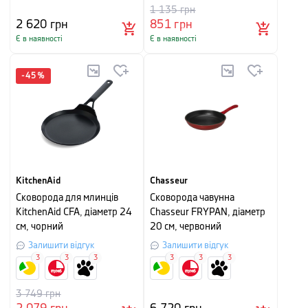
1 135
грн
2 620
грн
851
грн
Є в наявності
Є в наявності
-
45
%
KitchenAid
Chasseur
Сковорода для млинців
Сковорода чавунна
KitchenAid CFA, діаметр 24
Chasseur FRYPAN, діаметр
см, чорний
20 см, червоний
Залишити відгук
Залишити відгук
3
3
3
3
3
3
3 749
грн