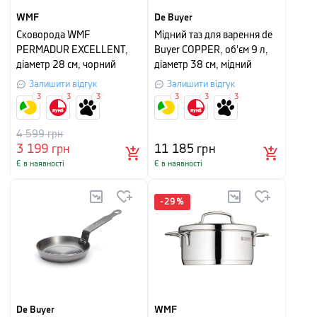
WMF
De Buyer
Сковорода WMF
Мідний таз для варення de
PERMADUR EXCELLENT,
Buyer COPPER, об'єм 9 л,
діаметр 28 см, чорний
діаметр 38 см, мідний
Залишити відгук
Залишити відгук
3
3
3
3
3
3
4 599
грн
3 199
грн
11 185
грн
Є в наявності
Є в наявності
-
29
%
De Buyer
WMF