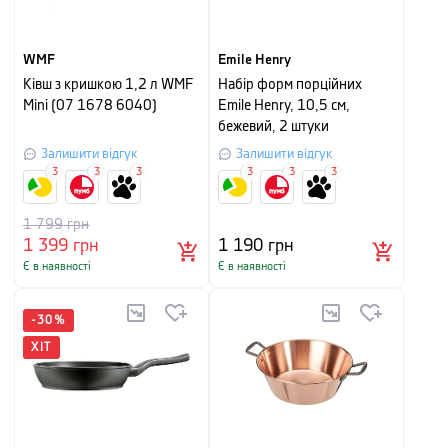
WMF
Emile Henry
Ківш з кришкою 1,2 л WMF
Набір форм порційних
Mini (07 1678 6040)
Emile Henry, 10,5 см,
бежевий, 2 штуки
Залишити відгук
Залишити відгук
3
3
3
3
3
3
1 799
грн
1 399
грн
1 190
грн
Є в наявності
Є в наявності
-
30
%
ХІТ