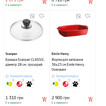
2 079
грн
6 720
грн
Є в наявності
Є в наявності
Scanpan
Emile Henry
Кришка Scanpan CLASSIC,
Форма для запікання
діаметр 28 см, прозорий
36x23 см Emile Henry
Ovenware
Залишити відгук
Залишити відгук
3
3
3
3
3
3
1 310
грн
2 900
грн
Є в наявності
Є в наявності