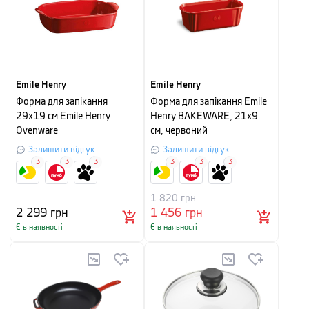
Emile Henry
Emile Henry
Форма для запікання
Форма для запікання Emile
29x19 см Emile Henry
Henry BAKEWARE, 21х9
Ovenware
см, червоний
Залишити відгук
Залишити відгук
3
3
3
3
3
3
1 820
грн
2 299
грн
1 456
грн
Є в наявності
Є в наявності