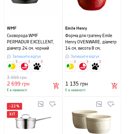
WMF
Emile Henry
Сковорода WMF
Форма для гратену Emile
PERMADUR EXCELLENT,
Henry OVENWARE, діаметр
діаметр 24 см, чорний
14 см, висота 8 см,
червоний
Залишити відгук
Залишити відгук
3
3
3
3
3
3
3 999
грн
2 699
грн
1 135
грн
Є в наявності
Є в наявності
-
22
%
ХІТ