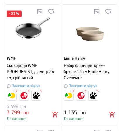
-
31
%
WMF
Emile Henry
Сковорода WMF
Набір форм для крем-
PROFIRESIST, діаметр 24
брюле 13 см Emile Henry
см, сріблястий
Ovenware
Залишити відгук
Залишити відгук
3
3
3
3
3
3
5 499
грн
3 799
грн
1 135
грн
Є в наявності
Є в наявності