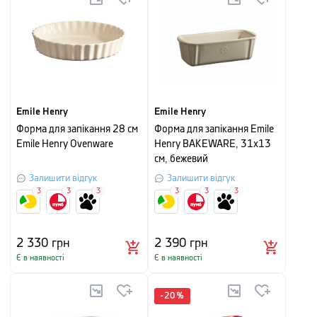
Emile Henry
Emile Henry
Форма для запікання 28 см
Форма для запікання Emile
Emile Henry Ovenware
Henry BAKEWARE, 31x13
см, бежевий
Залишити відгук
Залишити відгук
3
3
3
3
3
3
2 330
грн
2 390
грн
Є в наявності
Є в наявності
-
20
%