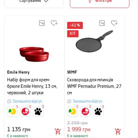
Сортування
Фільтри
-
41
%
ХІТ
Emile Henry
WMF
Набір форм для крем-
Сковорода для млинців
брюле Emile Henry, 13 см,
WMF Permadur Premium, 27
червоний, 2 штуки
см
Залишити відгук
Залишити відгук
3
3
3
3
3
3
3 399
грн
1 135
грн
1 999
грн
Є в наявності
Є в наявності