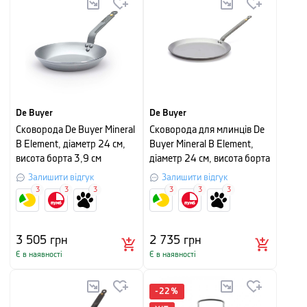
De Buyer
De Buyer
Сковорода De Buyer Mineral
Сковорода для млинців De
B Element, діаметр 24 см,
Buyer Mineral B Element,
висота борта 3,9 см
діаметр 24 см, висота борта
1,45 см
Залишити відгук
Залишити відгук
3
3
3
3
3
3
3 505
грн
2 735
грн
Є в наявності
Є в наявності
-
22
%