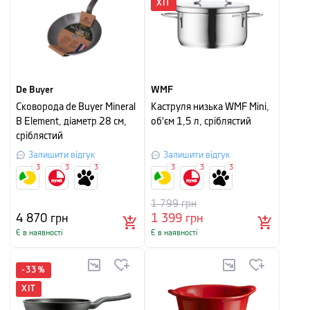
ХІТ
De Buyer
WMF
Сковорода de Buyer Mineral
Каструля низька WMF Mini,
B Element, діаметр 28 см,
об'єм 1,5 л, сріблястий
сріблястий
Залишити відгук
Залишити відгук
3
3
3
3
3
3
1 799
грн
4 870
грн
1 399
грн
Є в наявності
Є в наявності
-
33
%
ХІТ