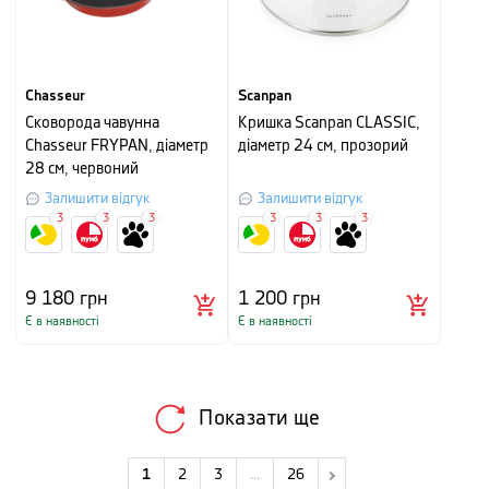
Chasseur
Scanpan
Сковорода чавунна
Кришка Scanpan CLASSIC,
Chasseur FRYPAN, діаметр
діаметр 24 см, прозорий
28 см, червоний
Залишити відгук
Залишити відгук
3
3
3
3
3
3
9 180
грн
1 200
грн
Є в наявності
Є в наявності
Показати ще
1
2
3
...
26