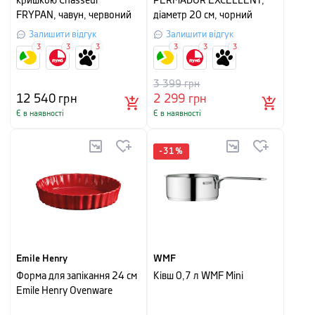
кришкою Chasseur
PERMADUR EXCELLENT,
FRYPAN, чавун, червоний
діаметр 20 см, чорний
Залишити відгук
Залишити відгук
3
3
3
3
3
3
3 399
грн
12 540
грн
2 299
грн
Є в наявності
Є в наявності
-
31
%
Emile Henry
WMF
Форма для запікання 24 см
Ківш 0,7 л WMF Mini
Emile Henry Ovenware