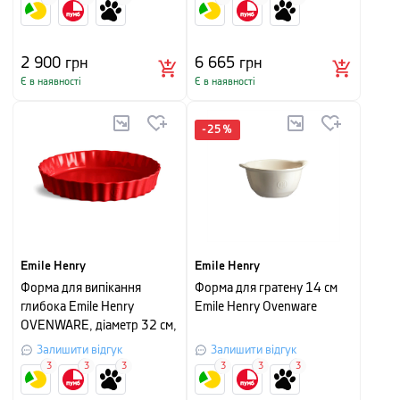
2 900
грн
6 665
грн
Є в наявності
Є в наявності
-
25
%
Emile Henry
Emile Henry
Форма для випікання
Форма для гратену 14 см
глибока Emile Henry
Emile Henry Ovenware
OVENWARE, діаметр 32 см,
червоний
Залишити відгук
Залишити відгук
3
3
3
3
3
3