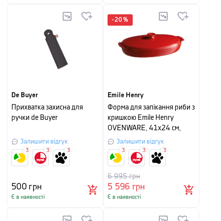
-
20
%
De Buyer
Emile Henry
Прихватка захисна для
Форма для запікання риби з
ручки de Buyer
кришкою Emile Henry
OVENWARE, 41х24 см,
червоний
Залишити відгук
Залишити відгук
3
3
3
3
3
3
6 995
грн
500
грн
5 596
грн
Є в наявності
Є в наявності