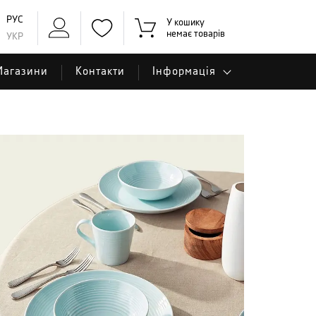
РУС
У кошику
немає товарів
УКР
Магазини
Контакти
Інформація