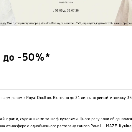
 до -50%*
шарм разом з Royal Doulton. Включно до 31 липня отримайте знижку 3
изайнерами, художниками та шеф-кухарями. Цього разу вони об'єдналися
нна атмосферою однойменного ресторану самого Рамзі — MAZE. Її універс