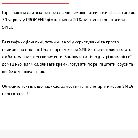
Гарні новини для всіх поціновувачів домашньої випічки! З 1 лютого до
30 червня у PROMENU діють знижки 20% на планетарні міксери
SMEG.
Багатофункціональні, потужні, легкі у користуванні та просто
неймовірно стильні. Планетарні міксери SMEG створені для тих, хто
любить кулінарні експерименти. Замішувати тісто для різноманітної
домашньої випічки, збивати креми, готувати пюре, паштети, соуси та
ще безліч інших страв.
Обирайте техніку, що надихає. Замовляйте планетарні міксери SMEG
просто зараз!