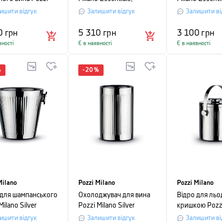
 Grand Cru, об’єм
40×30×3 см,
30×20×2 см,
ишити відгук
Залишити відгук
Залишити ві
, прозорий, 2 шт
коричневий з
коричневий з
візерунком
візерунком
0
грн
5 310
грн
3 100
грн
вності
Є в наявності
Є в наявності
%
-
20
%
Milano
Pozzi Milano
Pozzi Milano
 для шампанського
Охолоджувач для вина
Відро для льо
Milano Silver
Pozzi Milano Silver
кришкою Pozzi
, висота 23 см,
Nights, висота 19 см,
Silver Nights,
ишити відгук
Залишити відгук
Залишити ві