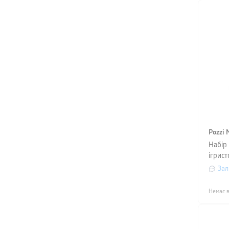
Pozzi 
Набір 
ігрист
Milano
Зал
0,19 л
Немає в