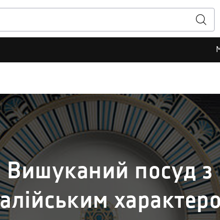
Вишуканий посуд з
талійським характер