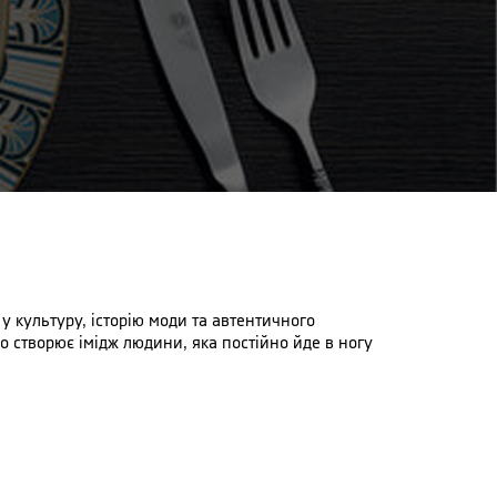
 культуру, історію моди та автентичного
о створює імідж людини, яка постійно йде в ногу
дустрію посуду й товарів для дому з широким
 вірним своєму інноваційному характеру, а також