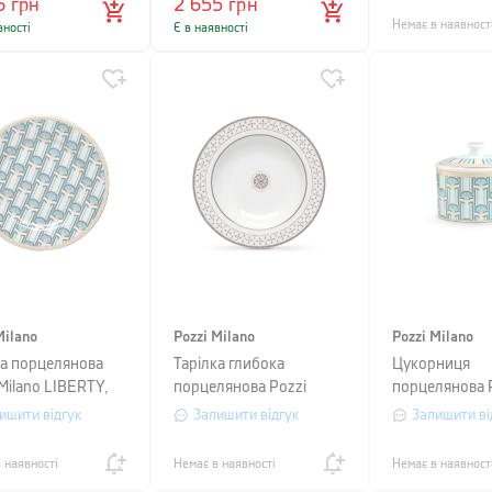
6
грн
2 655
грн
Немає в наявност
вності
Є в наявності
Milano
Pozzi Milano
Pozzi Milano
ка порцелянова
Тарілка глибока
Цукорниця
Milano LIBERTY,
порцелянова Pozzi
порцелянова 
р 19,5 см, з
Milano CHARLES,
Milano LIBERT
ишити відгук
Залишити відгук
Залишити ві
унком
діаметр 21,5 см, білий з
0,3 л, білий з
візерунком
візерунком
 наявності
Немає в наявності
Немає в наявност