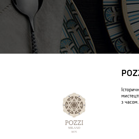
POZ
Історич
мистецт
з часом.
З плино
асортим
сучасно