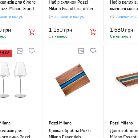
келихів для білого
Набір склянок Pozzi
Набір келихів
ozzi Milano Grand
Milano Grand Cru, об’єм
шампанського
б’єм 0,35 л,
0,53 л, прозорий, 2 шт
Milano Grand C
ишити відгук
Залишити відгук
Залишити ві
рий, 2 шт
0,22 л, прозо
0
грн
1 150
грн
1 680
грн
вності
Є в наявності
Є в наявності
ИНКА
Milano
Pozzi Milano
Pozzi Milano
келихів для
Дошка обробна Pozzi
Дошка обробн
ного вина Pozzi
Milano Essentials,
Milano Essenti