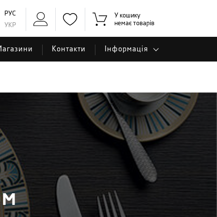
РУС
У кошику
немає товарів
УКР
Магазини
Контакти
Інформація
ом