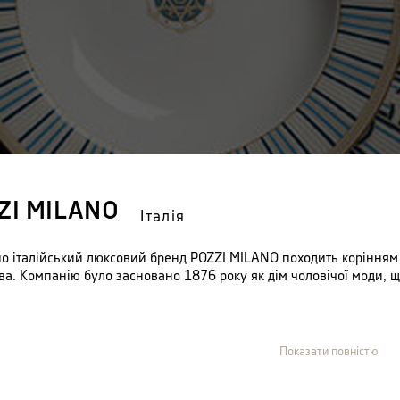
ZI MILANO
Італія
но італійський люксовий бренд POZZI MILANO походить корінням у
ва. Компанію було засновано 1876 року як дім чоловічої моди, щ
м часу POZZI MILANO змінюється і відроджується, приходячи в ін
ентом посуду та аксесуарів для меблів, але залишається глибоко
Показати повністю
му й не банальному стилю.