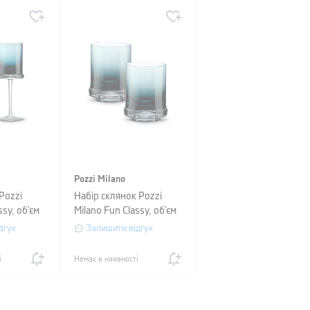
Pozzi Milano
Pozzi
Набір склянок Pozzi
ssy, об’єм
Milano Fun Classy, об’єм
 2 шт
0,29 л, синій, 2 шт
дгук
Залишити відгук
і
Немає в наявності