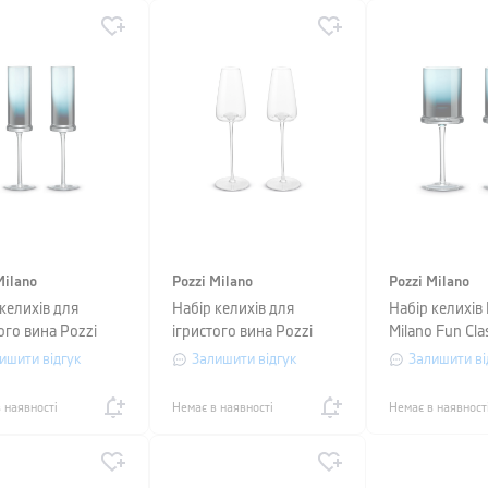
Milano
Pozzi Milano
Pozzi Milano
келихів для
Набір келихів для
Набір келихів 
ого вина Pozzi
ігристого вина Pozzi
Milano Fun Cla
 Fun Classy, об’єм
Milano Grand Cru, об’єм
0,27 л, синій,
ишити відгук
Залишити відгук
Залишити ві
, синій, 2 шт
0,24 л, прозорий, 2 шт
 наявності
Немає в наявності
Немає в наявност