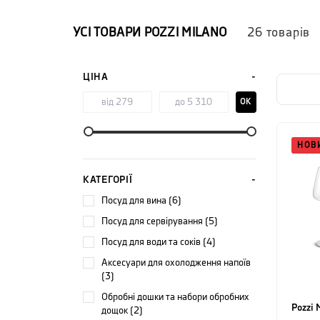
Бренд п
характе
УСІ ТОВАРИ
POZZI MILANO
26
товарів
являють
ЦІНА
OK
НОВ
КАТЕГОРІЇ
посуд для вина (6)
посуд для сервірування (5)
посуд для води та соків (4)
аксесуари для охолодження напоїв
(3)
обробні дошки та набори обробних
Pozzi 
дощок (2)