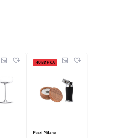
 який робить красу та вишуканий смак своєю
повний асортимент оригінальних товарів, що
НОВИНКА
Pozzi Milano