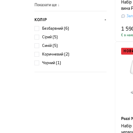
Набір 
Показати ще ↓
вина P
Cru, о
Зал
КОЛІР
прозо
безбарвний (6)
1 59
Є в ная
сірий (5)
синій (5)
НОВ
коричневий (2)
чорний (1)
Pozzi 
Набір 
черво