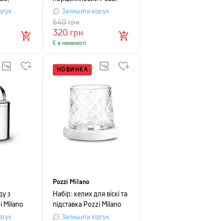
Milano LIBERTY, об'єм
дгук
Залишити відгук
0,25 л, білий з
640
грн
візерунком
320
грн
Є в наявності
НОВИНКА
Pozzi Milano
ду з
Набір: келих для віскі та
 Milano
підставка Pozzi Milano
 висота 17
Silver Nights, прозорий
дгук
Залишити відгук