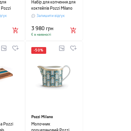
 для
Набір для копчення для
 Pozzi
коктейлів Pozzi Milano
ru, об’єм
Silver Nights, 7
дгук
Залишити відгук
рий, 2 шт
предметів
3 980
грн
Є в наявності
-
50
%
Pozzi Milano
а Pozzi
Молочник
als,
порцеляновий Pozzi