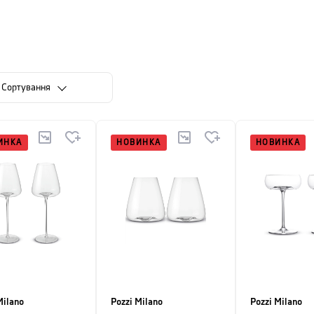
риносить розкіш у повсякденне життя, просуваючи спосіб життя,
рною рисою, вирізняючись в Італії та за кордоном, пропонуючи 
 собою унікальну цінність.
Сортування
ИНКА
НОВИНКА
НОВИНКА
Milano
Pozzi Milano
Pozzi Milano