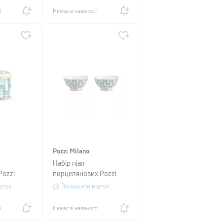
і
Немає в наявності
Pozzi Milano
Набір піал
Pozzi
порцелянових Pozzi
Y, об'єм
Milano LIBERTY, діаметр
дгук
Залишити відгук
11 см, білий з
візерунком, 2 шт
і
Немає в наявності