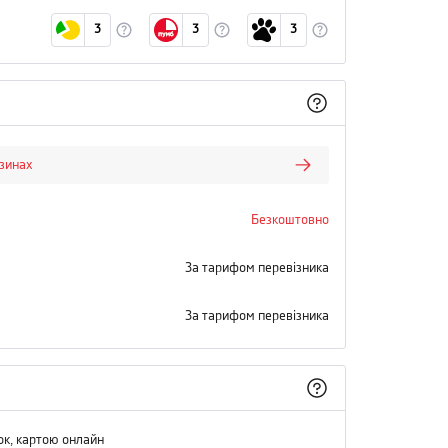
3
3
3
азинах
Безкоштовно
За тарифом перевізника
За тарифом перевізника
ок, картою онлайн