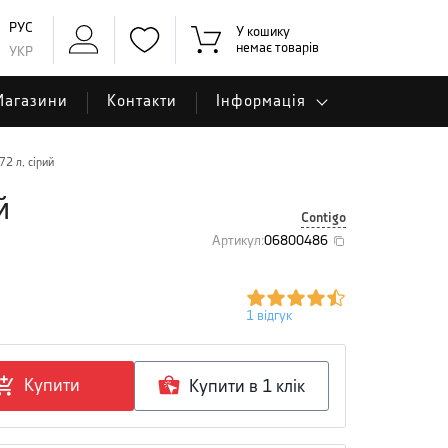
РУС
У кошику
немає товарів
УКР
Магазини
Контакти
Інформація
2 л, сірий
й
Contigo
Артикул
:
06800486
1
відгук
Купити
Купити в 1 клiк