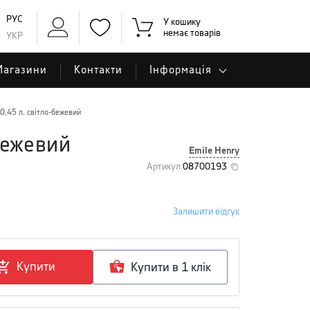
РУС
У кошику
немає товарів
УКР
Магазини
Контакти
Інформація
 0,45 л, світло-бежевий
-бежевий
Emile Henry
Артикул
:
08700193
Залишити відгук
Купити
Купити в 1 клiк