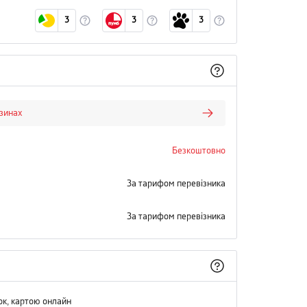
3
3
3
азинах
Безкоштовно
За тарифом перевізника
За тарифом перевізника
ок, картою онлайн