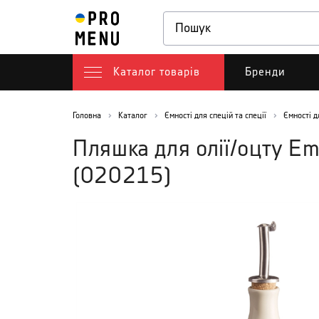
Каталог товарів
Бренди
Головна
Каталог
Ємності для спецій та спеції
Ємності д
Пляшка для олії/оцту Em
(
020215
)