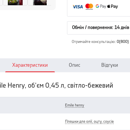
Обмін / повернення: 14 днів
Отримайте консультацію
:
0(800)
Характеристики
Опис
Відгуки
le Henry, об'єм 0,45 л, світло-бежевий
emile henry
пляшки для олії, оцту, соусів