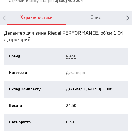
Отримайте консультацію
:
0(800) 402 204
Характеристики
Опис
Декантер для вина Riedel PERFORMANCE, об'єм 1,04
л, прозорий
Бренд
riedel
Категорія
декантери
Склад комплекту
декантер 1,040 л (l) -1 шт
Висота
24.50
Вага брутто
0.39