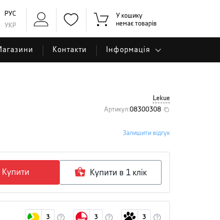
РУС
У кошику
немає товарів
УКР
Магазини
Контакти
Інформація
Lekue
Артикул
:
08300308
Залишити відгук
Купити
Купити в 1 клiк
3
3
3