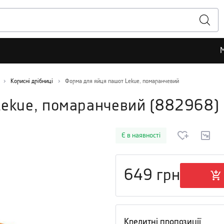
Корисні дрібниці
Форма для яйця пашот Lekue, помаранчевий
Lekue, помаранчевий
(
882968
)
Є в наявності
649
грн
Кредитні пропозиції