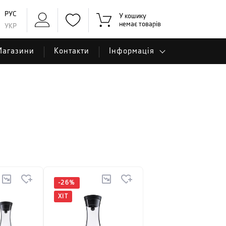
РУС
У кошику
немає товарів
УКР
Магазини
Контакти
Інформація
-
26
%
ХІТ