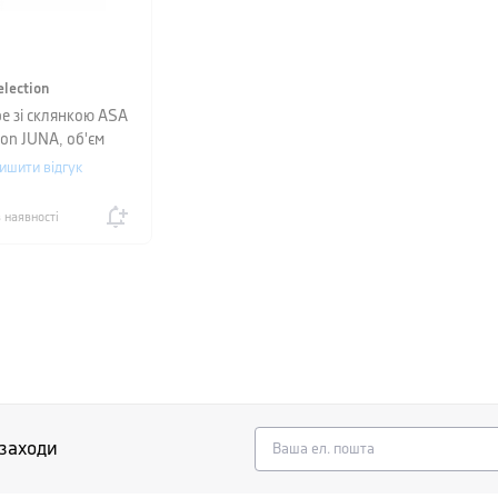
lection
е зі склянкою ASA
ion JUNA, об'єм
 висота 20,5 см,
ишити відгук
-сірий
 наявності
 заходи