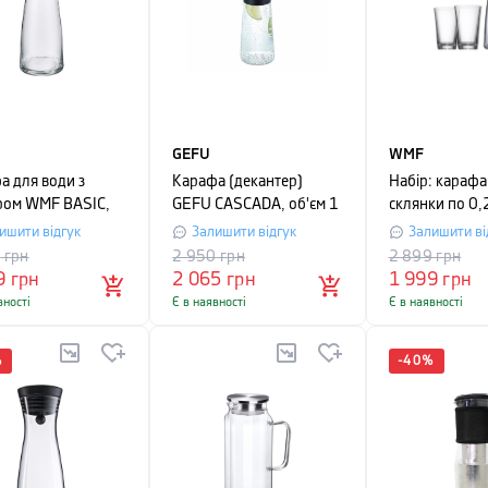
GEFU
WMF
а для води з
Карафа (декантер)
Набір: карафа 
ром WMF BASIC,
GEFU CASCADA, об'єм 1
склянки по 0
1,5 л, прозорий з
літр, прозорий
BASIC, прозор
ишити відгук
Залишити відгук
Залишити ві
предмети
9
грн
2 950
грн
2 899
грн
9
грн
2 065
грн
1 999
грн
вності
Є в наявності
Є в наявності
%
-
40
%