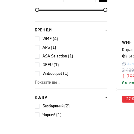
БРЕНДИ
WMF (4)
WMF
APS (1)
Караф
ASA Selection (1)
фільт
об'єм 
Зал
GEFU (1)
сірим
2 49
VinBouquet (1)
1 79
Показати ще ↓
Є в ная
КОЛІР
-
27
безбарвний (2)
чорний (1)