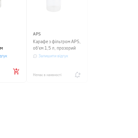
APS
Карафе з фільтром APS,
ем
об'єм 1,5 л, прозорий
б'єм 0,75
дгук
Залишити відгук
Немає в наявності