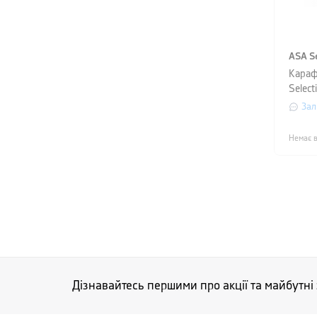
ASA Se
Караф
Select
1,3 л,
Зал
темно
Немає в
Дізнавайтесь першими про акції та майбутні