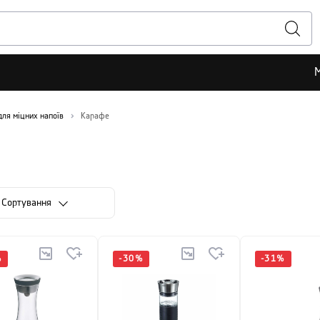
для міцних напоїв
Карафе
Сортування
%
-
30
%
-
31
%